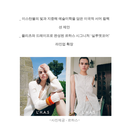
_
이스탄불의 빛과 지중해 예술미학을 담은 이국적 서머 컬렉
션 제안
_
플리츠와 드레이프로 완성된 르하스 시그니처
‘
실루엣코어
’
라인업 확장
<
사진제공
-
르하스
>