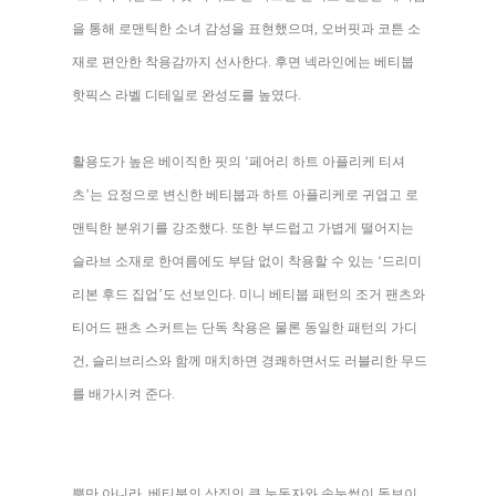
을 통해 로맨틱한 소녀 감성을 표현했으며, 오버핏과 코튼 소
재로 편안한 착용감까지 선사한다. 후면 넥라인에는 베티붑
핫픽스 라벨 디테일로 완성도를 높였다.
활용도가 높은 베이직한 핏의 ‘페어리 하트 아플리케 티셔
츠’는 요정으로 변신한 베티붑과 하트 아플리케로 귀엽고 로
맨틱한 분위기를 강조했다. 또한 부드럽고 가볍게 떨어지는
슬라브 소재로 한여름에도 부담 없이 착용할 수 있는 ‘드리미
리본 후드 집업’도 선보인다. 미니 베티붑 패턴의 조거 팬츠와
티어드 팬츠 스커트는 단독 착용은 물론 동일한 패턴의 가디
건, 슬리브리스와 함께 매치하면 경쾌하면서도 러블리한 무드
를 배가시켜 준다.
뿐만 아니라, 베티붑의 상징인 큰 눈동자와 속눈썹이 돋보이