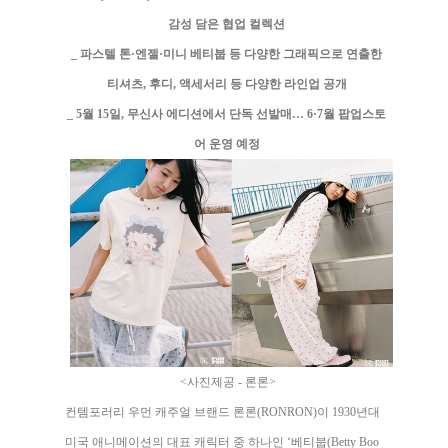
감성 담은 협업 컬렉션
_ 파스텔 톤·엔젤·미니 베티붑 등 다양한 그래픽으로 연출한
티셔츠, 후디, 액세서리 등 다양한 라인업 공개
_ 5월 15일, 무신사 에디션에서 단독 선발매… 6·7월 팝업스토
어 운영 예정
<사진제공 - 론론>
컨템포러리 우먼 캐주얼 브랜드 론론(RONRON)이 1930년대
미국 애니메이션의 대표 캐릭터 중 하나인 ‘베티붑(Betty Boo