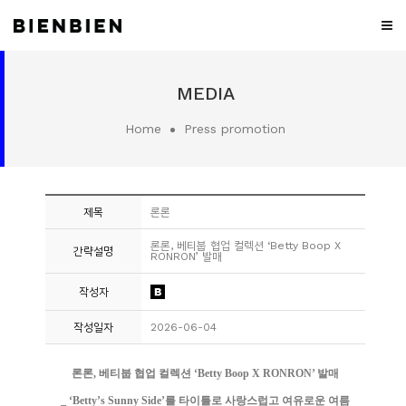
WHO
MEDIA
WE
ARE
Home
Press promotion
WHAT
WE
DO
제목
론론
PROJECT
론론, 베티붑 협업 컬렉션 ‘Betty Boop X
간략설명
RONRON’ 발매
MEDIA
작성자
CONTACT
작성일자
2026-06-04
CAREER
론론, 베티붑 협업 컬렉션 ‘Betty Boop X RONRON’ 발매
_ ‘Betty’s Sunny Side’를 타이틀로 사랑스럽고 여유로운 여름