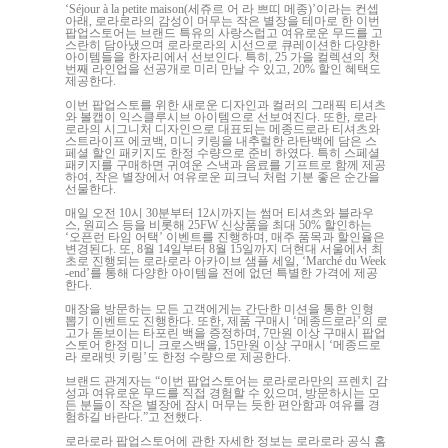
‘Séjour à la petite maison(세쥬르 어 라 쁘띠 메종)’이라는 컨셉
아래, 로라로라의 감성이 머무는 작은 별장을 테마로 한 이번
팝업스토어는 브랜드 특유의 사랑스럽고 여유로운 무드를 고
스란히 담아냈으며 로라로라의 시선으로 큐레이션한 다양한
아이템들을 한자리에서 선보인다. 특히, 25 가을 컬렉션의 첫
번째 라인업을 선공개로 미리 만날 수 있고, 20% 할인 혜택도
제공한다.
이번 팝업스토를 위한 새로운 디자인과 컬러의 그래픽 티셔츠
와 볼캡이 익스클루시브 아이템으로 선보여진다. 또한, 로라
로라의 시그니처 디자인으로 대표되는 메종드로라 티셔츠와
스트라이프 에코백, 미니 키링을 내추럴한 라탄백에 담은 스
페셜 할인 패키지도 한정 수량으로 준비 하였다. 특히 스페셜
패키지를 구매하면 귀여운 스낵과 음료를 기프트로 함께 제공
하여, 작은 별장에서 여유로운 피크닉 처럼 기분 좋은 순간을
선물한다.
매일 오전 10시 30분부터 12시까지는 썸머 티셔츠와 블라우
스, 원피스 등을 비롯해 25FW 신상품을 최대 50% 할인하는
‘오픈런 타임 어택’ 이벤트를 진행하며, 매주 품목과 할인율은
변경된다. 또, 8월 14일부터 8월 15일까지 더현대 서울에서 최
초로 진행되는 로라로라 아카이브 샘플 세일, ‘Marché du Week
-end’를 통해 다양한 아이템을 전에 없던 특별한 가격에 제공
한다.
매장을 방문하는 모든 고객에게는 간단한 미션을 통한 인형
뽑기 이벤트도 진행한다. 또한, 제품 구매시 ‘메종드로라’의 로
고가 돋보이는 타포린 백을 증정하며, 7만원 이상 구매시 팝업
스토어 한정 미니 크로스백을, 15만원 이상 구매시 ‘메종드로
라 로래빗 키링’도 한정 수량으로 제공한다.
브랜드 관계자는 “이번 팝업스토어는 로라로라만의 프렌치 감
성과 여유로운 무드를 직접 경험할 수 있으며, 방문하시는 모
든 분들이 작은 별장에 잠시 머무는 듯한 편안함과 여유를 경
험하길 바란다.”고 전했다.
로라로라 팝업스토어에 관한 자세한 정보는 로라로라 공식 홈